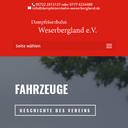
05722 2813137 oder 0177 6234489
info@dampfeisenbahn-weserbergland.de
Seite wählen
FAHRZEUGE
GESCHICHTE DES VEREINS