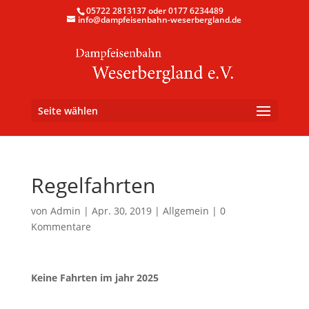
05722 2813137 oder 0177 6234489
info@dampfeisenbahn-weserbergland.de
Seite wählen
Regelfahrten
von
Admin
|
Apr. 30, 2019
|
Allgemein
|
0
Kommentare
Keine Fahrten im jahr 2025